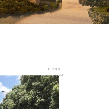
浏览量：
넶
261