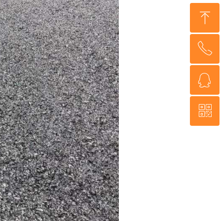
ꁸ
ꂅ
回到顶部
ꁗ
0571-83732868
ꀥ
QQ客服
微信二维码