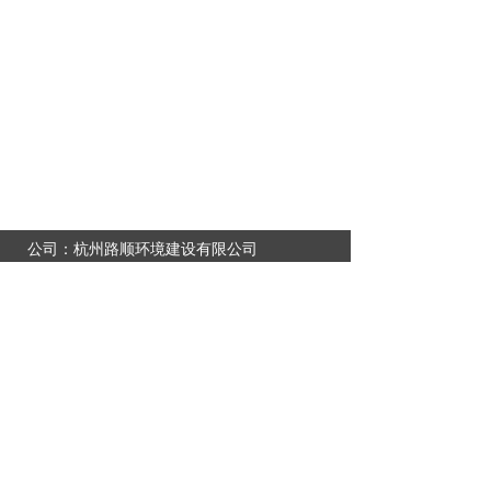
公司：
杭州路顺环境建设有限公司
电话：
0571-83732868
传真：
0571-83733189
邮箱：
name@example.xxx
地址：
浙江省杭州市萧山区经济技术开发区
华瑞中心1幢18F.19F